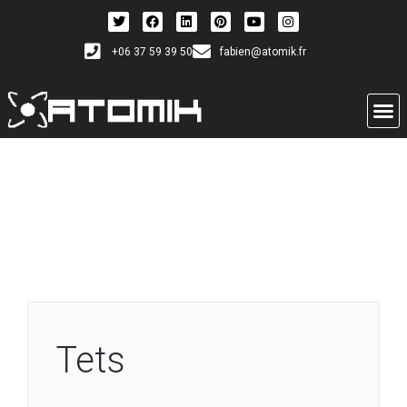
+06 37 59 39 50
fabien@atomik.fr
Tets