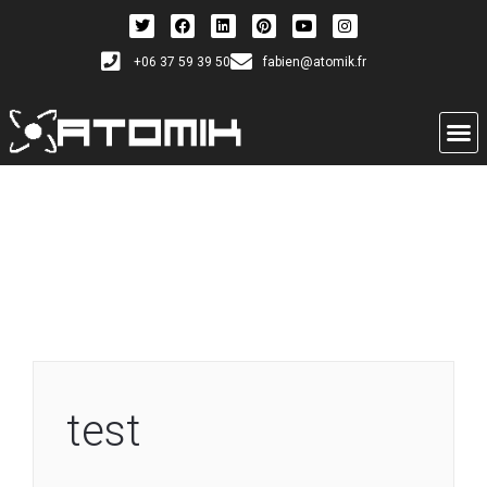
+06 37 59 39 50
fabien@atomik.fr
test