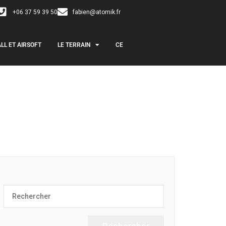
+06 37 59 39 50
fabien@atomik.fr
LL ET AIRSOFT
LE TERRAIN
CE