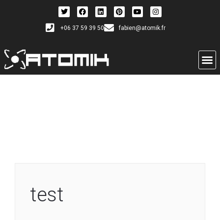
+06 37 59 39 50
fabien@atomik.fr
test