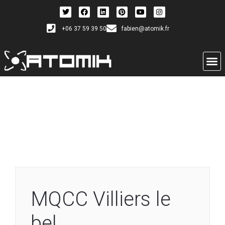
+06 37 59 39 50
fabien@atomik.fr
MQCC Villiers le
bel