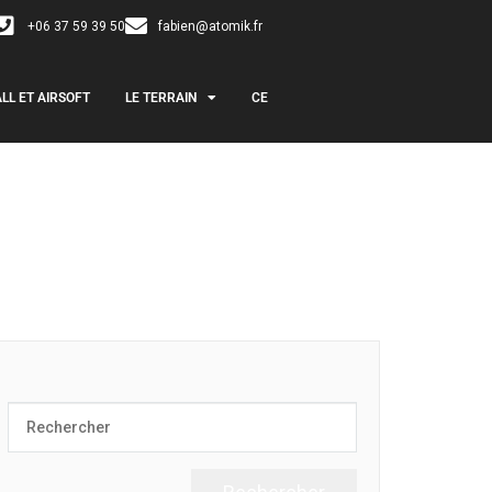
+06 37 59 39 50
fabien@atomik.fr
LL ET AIRSOFT
LE TERRAIN
CE