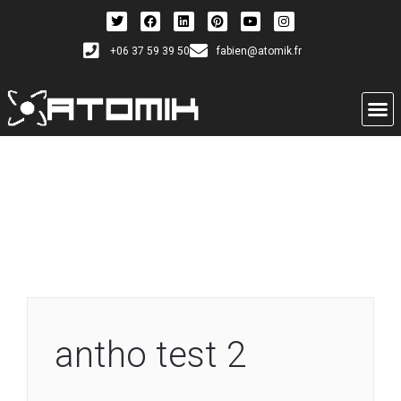
+06 37 59 39 50
fabien@atomik.fr
antho test 2